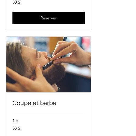
30 dollars
30 $
canadiens
Réserver
Coupe et barbe
1 h
38 dollars
38 $
canadiens