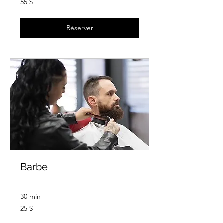
55 $
canadiens
Réserver
Barbe
30 min
25 dollars
25 $
canadiens