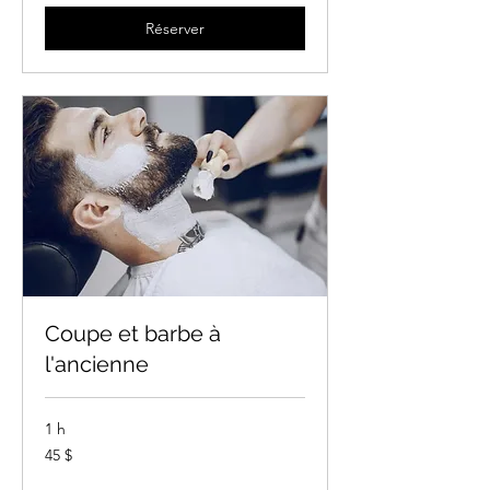
Réserver
Coupe et barbe à
l'ancienne
1 h
45 dollars
45 $
canadiens